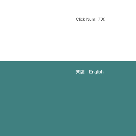
Click Num:
730
繁體
English