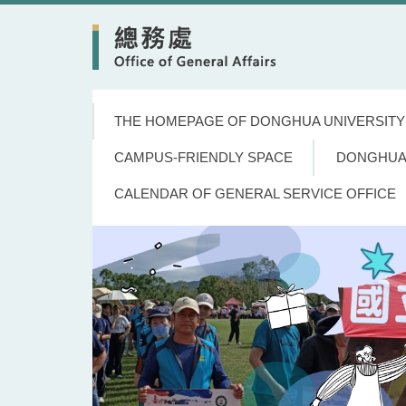
Jump
to
the
main
content
block
THE HOMEPAGE OF DONGHUA UNIVERSITY
CAMPUS-FRIENDLY SPACE
DONGHUA
CALENDAR OF GENERAL SERVICE OFFICE