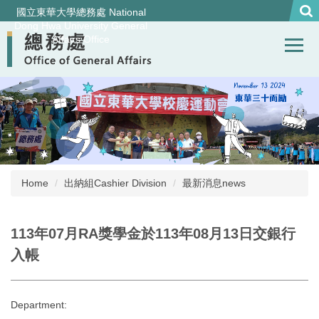
Jump
國立東華大學總務處 National
to
Dong Hwa University General
Affairs Office
the
main
content
block
Home
出納組Cashier Division
最新消息news
113年07月RA獎學金於113年08月13日交銀行
入帳
Department: