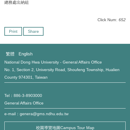
總務處出納組
Click Num:
652
Print
Share
繁體
English
National Dong Hwa University - General Affairs Office
No. 1, Section 2, University Road, Shoufeng Township, Hualien
County 974301, Taiwan
Tel：886-3-8903000
General Affairs Office
e-mail：genera@gms.ndhu.edu.tw
校園導覽地圖Campus Tour Map