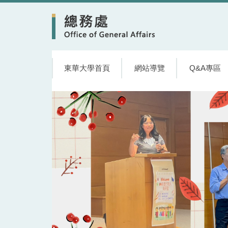
跳
到
主
要
內
容
東華大學首頁
網站導覽
Q&A專區
區