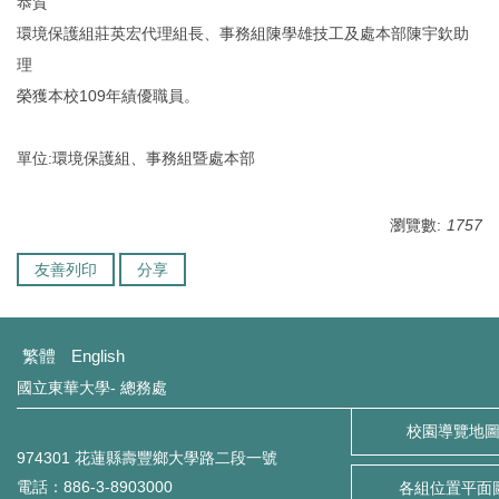
恭賀
環境保護組莊英宏代理組長、事務組陳學雄技工及處本部陳宇欽助
理
榮獲本校109年績優職員。
單位:環境保護組、事務組暨處本部
瀏覽數:
1757
友善列印
分享
繁體
English
國立東華大學- 總務處
校園導覽地
974301 花蓮縣壽豐鄉大學路二段一號
電話：886-3-8903000
各組位置平面