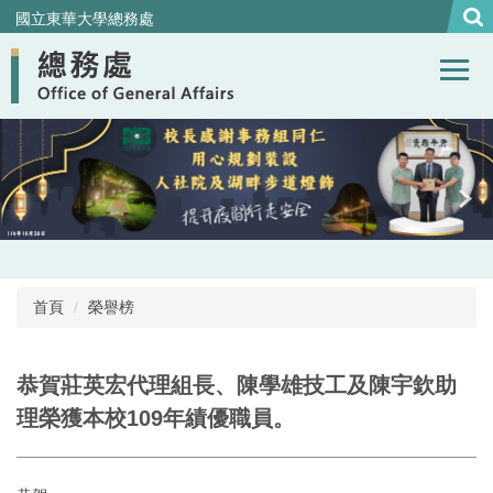
跳
國立東華大學總務處
到
主
要
內
容
區
首頁
榮譽榜
恭賀莊英宏代理組長、陳學雄技工及陳宇欽助
理榮獲本校109年績優職員。