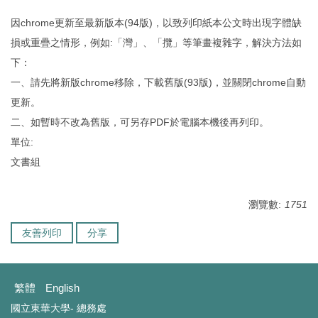
因chrome更新至最新版本(94版)，以致列印紙本公文時出現字體缺
損或重疊之情形，例如:「灣」、「攬」等筆畫複雜字，解決方法如
下：
一、請先將新版chrome移除，下載舊版(93版)，並關閉chrome自動
更新。
二、如暫時不改為舊版，可另存PDF於電腦本機後再列印。
單位:
文書組
瀏覽數:
1751
友善列印
分享
繁體
English
國立東華大學- 總務處