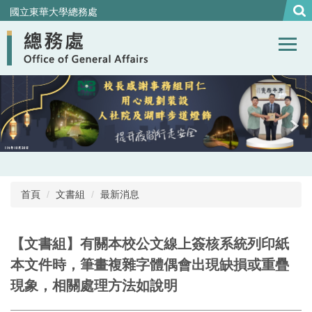
跳
國立東華大學總務處
到
主
要
內
容
區
首頁
文書組
最新消息
【文書組】有關本校公文線上簽核系統列印紙
本文件時，筆畫複雜字體偶會出現缺損或重疊
現象，相關處理方法如說明