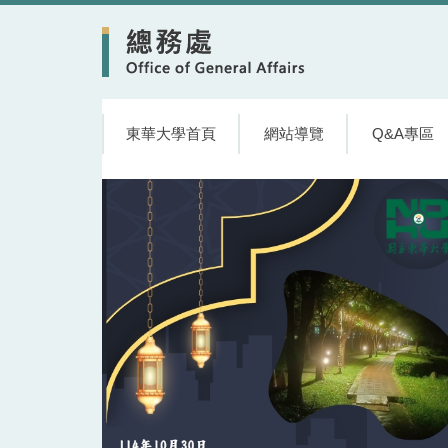
跳
到
主
要
內
容
東華大學首頁
網站導覽
Q&A專區
區