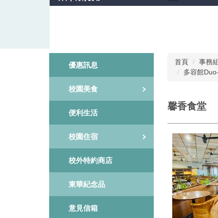
首頁
事務
優惠訊息
多容館Duo-R
校園美食
馨香食堂
便利生活
校園住宿
校外特約商店
東華紀念品
意見信箱