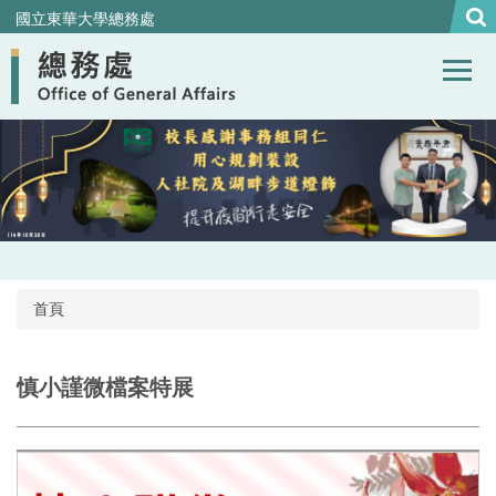
跳
國立東華大學總務處
到
主
要
內
容
區
首頁
慎小謹微檔案特展