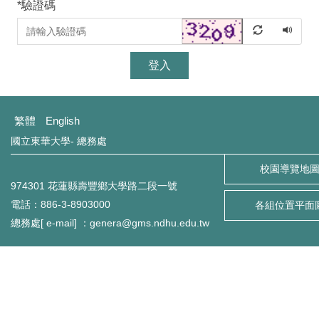
*
驗證碼
登入
繁體
English
國立東華大學- 總務處
校園導覽地
974301 花蓮縣壽豐鄉大學路二段一號
電話：886-3-8903000
各組位置平面
總務處[ e-mail] ：genera@gms.ndhu.edu.tw