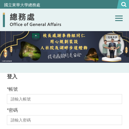
跳
國立東華大學總務處
到
主
要
內
容
區
登入
*
帳號
*
密碼